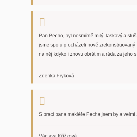
Pan Pecho, byl nesmírně milý, laskavý a slušn
jsme spolu procházeli nově zrekonstruovaný b
na něj kdykoli znovu obrátím a ráda za jeho s
Zdenka Fryková
S prací pana makléře Pecha jsem byla velmi 
Václava Křížková