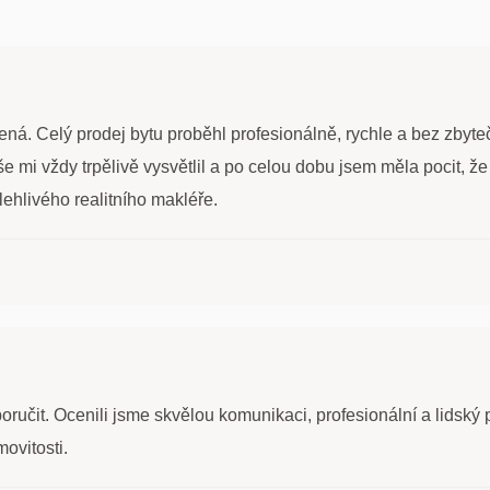
. Celý prodej bytu proběhl profesionálně, rychle a bez zbytečn
e mi vždy trpělivě vysvětlil a po celou dobu jsem měla pocit, ž
hlivého realitního makléře.
učit. Ocenili jsme skvělou komunikaci, profesionální a lidský 
ovitosti.