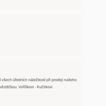
í všech úředních náležitostí při prodeji našeho
ězdičkou. Voříškovi - Kučírkovi