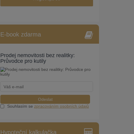
E-book zdarma
Prodej nemovitosti bez realitky:
Průvodce pro kutily
Odeslat
Souhlasím se
zpracováním osobních údajů
Hypoteční kalkulačka