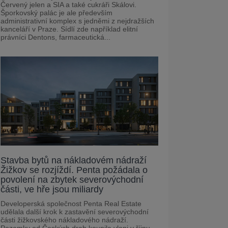
Červený jelen a SIA a také cukráři Skálovi.
Šporkovský palác je ale především
administrativní komplex s jedněmi z nejdražších
kanceláří v Praze. Sídlí zde například elitní
právníci Dentons, farmaceutická...
Stavba bytů na nákladovém nádraží
Žižkov se rozjíždí. Penta požádala o
povolení na zbytek severovýchodní
části, ve hře jsou miliardy
Developerská společnost Penta Real Estate
udělala další krok k zastavění severovýchodní
části žižkovského nákladového nádraží.
Pozemky od Českých drah koupila vloni v říjnu –