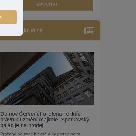
SPOČÍTAT
A
Reality aktuálně
Domov Červeného jelena i elitních
právníků změní majitele. Šporkovský
palác je na prodej
Pražané ho znají hlavně díky restauracím