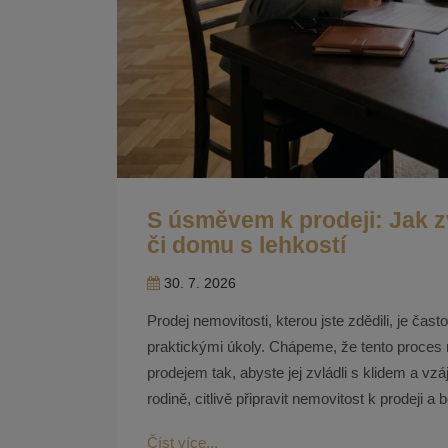
S úsměvem k prodeji: Jak 
či domu s lehkostí
30. 7. 2026
Prodej nemovitosti, kterou jste zdědili, je ča
praktickými úkoly. Chápeme, že tento proces
prodejem tak, abyste jej zvládli s klidem a
rodině, citlivě připravit nemovitost k prodeji 
Číst více...