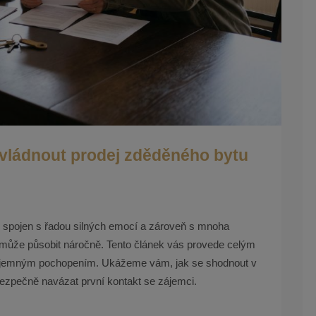
zvládnout prodej zděděného bytu
sto spojen s řadou silných emocí a zároveň s mnoha
 může působit náročně. Tento článek vás provede celým
 vzájemným pochopením. Ukážeme vám, jak se shodnout v
a bezpečně navázat první kontakt se zájemci.