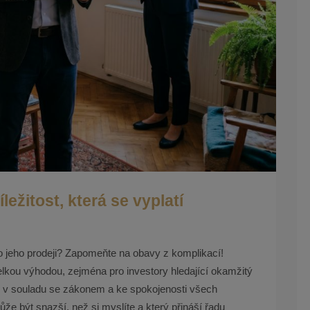
ežitost, která se vyplatí
o jeho prodeji? Zapomeňte na obavy z komplikací!
elkou výhodou, zejména pro investory hledající okamžitý
e, v souladu se zákonem a ke spokojenosti všech
že být snazší, než si myslíte a který přináší řadu