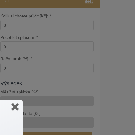
Kolik si chcete půjčit [Kč]: *
Počet let splácení: *
Roční úrok [%]: *
Výsledek
Měsíční splátka [Kč]:
Celkem zaplatíte [Kč]: