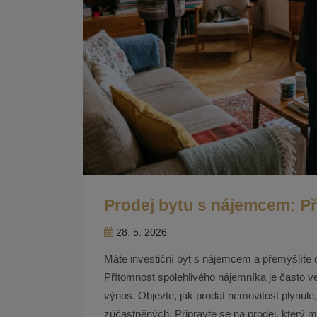
Prodej bytu s nájemcem: Příl
28. 5. 2026
Máte investiční byt s nájemcem a přemýšlíte 
Přítomnost spolehlivého nájemníka je často v
výnos. Objevte, jak prodat nemovitost plynul
zúčastněných. Připravte se na prodej, který mů