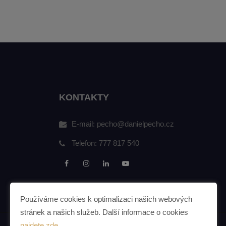
KONTAKTY
E-mail:
pecho@danielpecho.cz
Telefon:
777 817 540
Používáme cookies k optimalizaci našich webových
stránek a našich služeb. Další informace o cookies
najdete zde
.