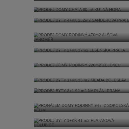
KUTNÁ HORA
PRODEJ BYTY 4+KK 152m2
SANDEROVA PRAHA
PRODEJ DOMY RODINNÝ
470m2 ALŠOVA JAROMĚŘ
PRODEJ BYTY 2+KK 37m2
LEŠENSKÁ PRAHA
PRODEJ DOMY RODINNÝ
226m2 ZELENEČ
PRODEJ BYTY 1+KK 33 m2
MLADÁ BOLESLAV
PRODEJ BYTY 3+1 92 m2 NA
PLÁNI PRAHA
PRONÁJEM DOMY RODINNÝ
94 m2 SOKOLSKÁ VELIM
PRODEJ BYTY 1+KK 41 m2
PLATANOVÁ HOLUBICE