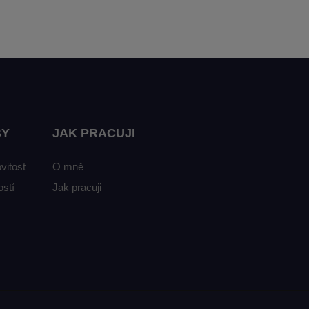
BY
JAK PRACUJI
vitost
O mně
stí
Jak pracuji