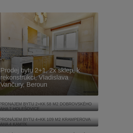
Prodej bytu 2+1, 2x sklep, k
rekonstrukci, Vladislava
Vančury, Beroun
PRONÁJEM BYTU 2+KK 58
M2 DOBROVSKÉHO PRAHA 7
HOLEŠOVICE
PRONÁJEM BYTU 4+KK 109
M2 KRAMPEROVA PRAHA 4
KAMÝK
PRONÁJEM BYTU 2+KK 46
M2 TEREZÍNSKÁ PRAHA
LETŇANY
PRONÁJEM RD 229 M2