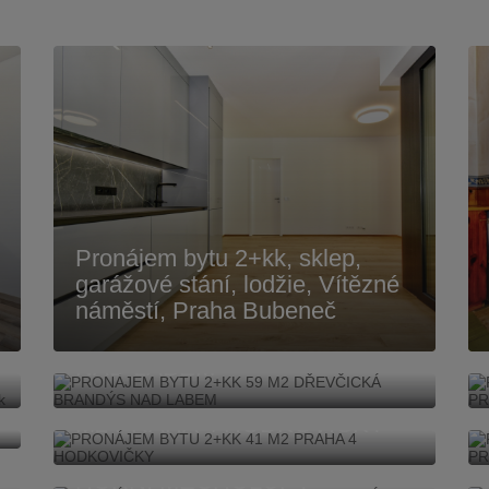
Pronájem bytu 2+kk, sklep,
garážové stání, lodžie, Vítězné
náměstí, Praha Bubeneč
PRONÁJEM BYTU 2+KK 59
M2 DŘEVČICKÁ BRANDÝS
NAD LABEM
PRONÁJEM BYTU 2+KK 41
M2 PRAHA 4 HODKOVIČKY
PRONÁJEM BYTU 1+KK 31
M2 MODENSKÁ PRAHA 10
HORNÍ MĚCHOLUPY
PRODEJ BYTU 2+KK 47 M2