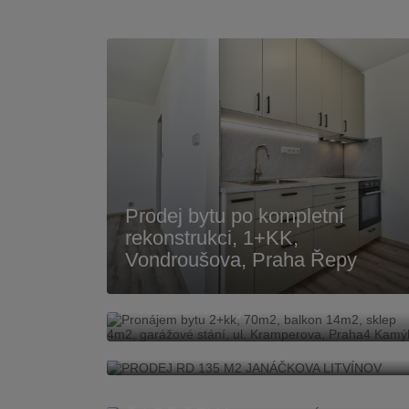
Prodej bytu po kompletní
rekonstrukci, 1+KK,
Pronájem bytu 2+kk, 70m2,
Vondroušova, Praha Řepy
balkon 14m2, sklep 4m2,
garážové stání, ul. Kramperova,
Praha4 Kamýk
PRODEJ RD 135 M2
JANÁČKOVA LITVÍNOV
PRODEJ BYTU 3+1 76 M2
HUSNÍKOVA PRAHA 5
STODŮLKY
PRONÁJEM BYTU 2+KK 42