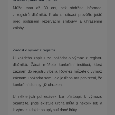
Včasné zjištění šetří peníze
Může trvat až 30 dní, než obdržíte informaci
z registrů dlužníků. Proto si situaci prověřte ještě
před podpisem rezervační smlouvy a uhrazením
zálohy.
Žádost o výmaz z registru
U každého zápisu lze požádat o výmaz z registru
dlužníků. Žádat můžete konkrétní instituci, která
záznam do registru vložila. Rovněž můžete o výmaz
záznamu požádat sami, ale je třeba mít potvrzení, že
konkrétní dluh byl již uhrazen.
U některých pohledávek lze přistoupit k výmazu
okamžitě, jinde existuje určitá lhůta (i několik let) a
k výmazu dojde po uplynutí dané lhůty.