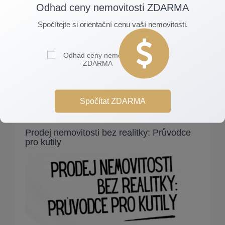
Odhad ceny nemovitosti ZDARMA
Souhlasím se zasíláním obchodních sdělení
Spočítejte si orientační cenu vaší nemovitosti.
E-book zdarma
Spočítat ZDARMA
Prodej nemovitosti bez realitky: Průvodce
pro kutily