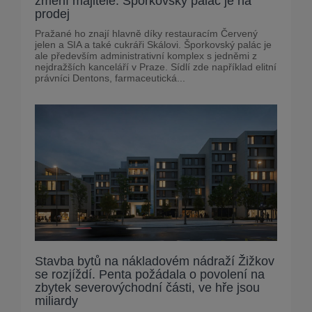
změní majitele. Šporkovský palác je na
prodej
Pražané ho znají hlavně díky restauracím Červený
jelen a SIA a také cukráři Skálovi. Šporkovský palác je
ale především administrativní komplex s jedněmi z
nejdražších kanceláří v Praze. Sídlí zde například elitní
právníci Dentons, farmaceutická...
Stavba bytů na nákladovém nádraží Žižkov
se rozjíždí. Penta požádala o povolení na
zbytek severovýchodní části, ve hře jsou
miliardy