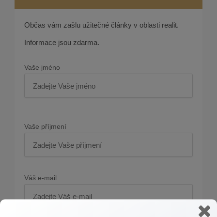
Občas vám zašlu užitečné články v oblasti realit.
Informace jsou zdarma.
Vaše jméno
Vaše příjmení
Váš e-mail