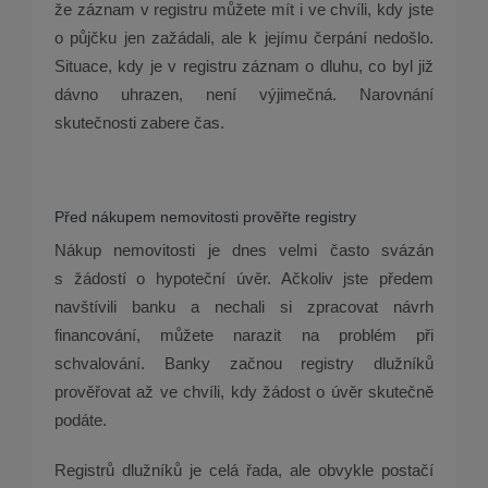
že záznam v registru můžete mít i ve chvíli, kdy jste
o půjčku jen zažádali, ale k jejímu čerpání nedošlo.
Situace, kdy je v registru záznam o dluhu, co byl již
dávno uhrazen, není výjimečná. Narovnání
skutečnosti zabere čas.
Před nákupem nemovitosti prověřte registry
Nákup nemovitosti je dnes velmi často svázán
s žádostí o hypoteční úvěr. Ačkoliv jste předem
navštívili banku a nechali si zpracovat návrh
financování, můžete narazit na problém při
schvalování. Banky začnou registry dlužníků
prověřovat až ve chvíli, kdy žádost o úvěr skutečně
podáte.
Registrů dlužníků je celá řada, ale obvykle postačí