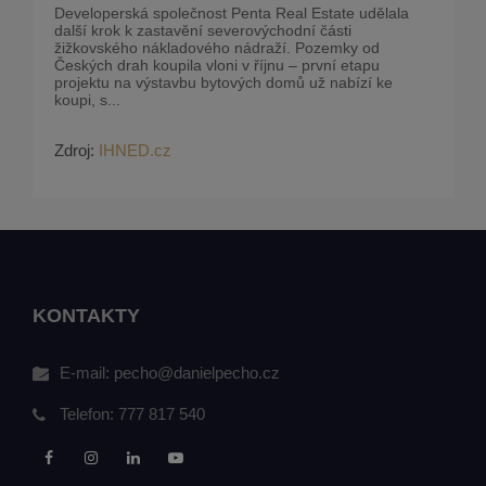
Developerská společnost Penta Real Estate udělala
další krok k zastavění severovýchodní části
žižkovského nákladového nádraží. Pozemky od
Českých drah koupila vloni v říjnu – první etapu
projektu na výstavbu bytových domů už nabízí ke
koupi, s...
Zdroj:
IHNED.cz
KONTAKTY
E-mail:
pecho@danielpecho.cz
Telefon:
777 817 540