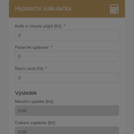
Hypoteční kalkulačka
Kolik si chcete půjčit [Kč]: *
Počet let splácení: *
Roční úrok [%]: *
Výsledek
Měsíční splátka [Kč]:
Celkem zaplatíte [Kč]: