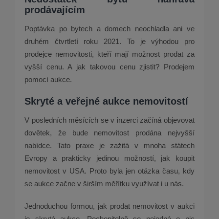
prodávajícím
Poptávka po bytech a domech neochladla ani ve
druhém čtvrtletí roku 2021. To je výhodou pro
prodejce nemovitosti, kteří mají možnost prodat za
vyšší cenu. A jak takovou cenu zjistit? Prodejem
pomocí aukce.
Skryté a veřejné aukce nemovitostí
V posledních měsících se v inzerci začíná objevovat
dovětek, že bude nemovitost prodána nejvyšší
nabídce. Tato praxe je zažitá v mnoha státech
Evropy a prakticky jedinou možností, jak koupit
nemovitost v USA. Proto byla jen otázka času, kdy
se aukce začne v širším měřítku využívat i u nás.
Jednoduchou formou, jak prodat nemovitost v aukci
je skrytá aukce. Pochopitelně se nejedná o nic