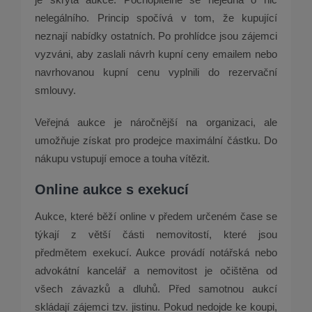
nelegálního. Princip spočívá v tom, že kupující
neznají nabídky ostatních. Po prohlídce jsou zájemci
vyzváni, aby zaslali návrh kupní ceny emailem nebo
navrhovanou kupní cenu vyplnili do rezervační
smlouvy.
Veřejná aukce je náročnější na organizaci, ale
umožňuje získat pro prodejce maximální částku. Do
nákupu vstupují emoce a touha vítězit.
Online aukce s exekucí
Aukce, které běží online v předem určeném čase se
týkají z větší části nemovitostí, které jsou
předmětem exekucí. Aukce provádí notářská nebo
advokátní kancelář a nemovitost je očištěna od
všech závazků a dluhů. Před samotnou aukcí
skládají zájemci tzv. jistinu. Pokud nedojde ke koupi,