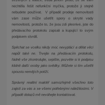
nechtěla řešit nefunkční myčka, protože ji stejně
nebudete používat.
V případě prodeje nemovitosti
vám zase může ušetřit spory o skryté vady
nemovitosti, protože to, že jsou zdi plesnivé, jste do
předávacího protokolu zapsali a kupující to svým
podpisem stvrdil.
Spěchat se vcelku nikdy moc nevyplácí a dělat věci
napůl také ne. Trvejte na předávacím protokolu,
řádně vše zkontrolujte, sepište, pozvěte si k podpisu
klidně další osoby jako svědky. Můžete si tím ušetřit
spoustu nemilých potíží.
Správný realitní makléř samozřejmě všechno toto
zajistí za vás a se všemi potřebnými náležitostmi. V
případě dotazů mě neváhejte kontaktovat.