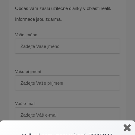
Občas vám zašlu užitečné články v oblasti realit.
Informace jsou zdarma.
Vaše jméno
Vaše příjmení
Váš e-mail