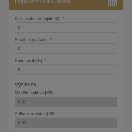
Hypoteční kalkulačka
Kolik si chcete půjčit [Kč]: *
Počet let splácení: *
Roční úrok [%]: *
Výsledek
Měsíční splátka [Kč]:
Celkem zaplatíte [Kč]: