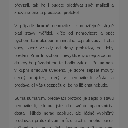
převzali, tak ho i budete předávat zpět majiteli a
znovu sepíšete předávací protokol.
V případě
koupě
nemovitosti samozřejmě stejně
platí stavy měřidel, klíče od nemovitosti a opět
bychom tam alespoň minimálně sepsali vady. Třeba
vady, které vznikly od doby prohlídky, do doby
předání. Zmínili bychom i nevyklizený sklep a datum,
do kdy ho původní majitel hodlá vyklidit. Pokud není
v kupní smlouvě uvedeno, je dobré sepsat movitý
cenný majetek, který v nemovitosti zůstal a
prodávající vás ubezpečuje, že ho již chtít nebude.
Suma sumárum, předávací protokol je zápis o stavu
nemovitosti, kterou jste do svého opatrovnictví
dostali. Nikdo nerad papíruje, ale řádně vyplněný
předávací protokol vám může ušetřit mnoho peněz
stržených z kauce, třeba jenom proto, že se vám