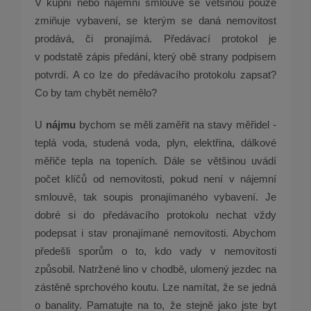
V kupní nebo nájemní smlouvě se většinou pouze
zmiňuje vybavení, se kterým se daná nemovitost
prodává, či pronajímá. Předávací protokol je
v podstatě zápis předání, který obě strany podpisem
potvrdí. A co lze do předávacího protokolu zapsat?
Co by tam chybět nemělo?
U
nájmu
bychom se měli zaměřit na stavy měřidel -
teplá voda, studená voda, plyn, elektřina, dálkové
měřiče tepla na topeních. Dále se většinou uvádí
počet klíčů od nemovitosti, pokud není v nájemní
smlouvě, tak soupis pronajímaného vybavení. Je
dobré si do předávacího protokolu nechat vždy
podepsat i stav pronajímané nemovitosti. Abychom
předešli sporům o to, kdo vady v nemovitosti
způsobil. Natržené lino v chodbě, ulomený jezdec na
zástěně sprchového koutu. Lze namítat, že se jedná
o banality. Pamatujte na to, že stejně jako jste byt