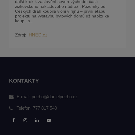
další krok k zastavění severovýchodní části
žižkovského nákladového nádraží. Pozemky od
Českých drah koupila vloni v říjnu – první etapu
projektu na výstavbu bytových domů už nabízí ke
koupi, s...
Zdroj:
IHNED.cz
KONTAKTY
E-mail:
pecho@danielpecho.cz
Telefon:
777 817 540