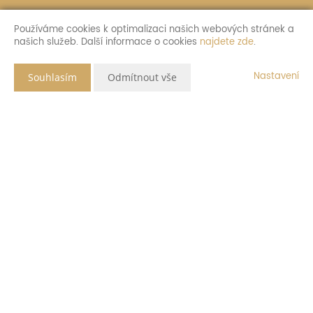
Používáme cookies k optimalizaci našich webových stránek a
našich služeb. Další informace o cookies
najdete zde
.
Nastavení
Souhlasím
Odmítnout vše
Popis nemovitosti
Blíží se jaro a pro ty co hledají místo letního odpočinku na své
chalupě, ale ještě ji nemají, máme nově v nabídce tuto velmi
zajímavou nemovitost. Je to ne moc velká chalupa, s možností
využití půdy pro další rozšíření obytné části. V domě již proběhlo
několik důležitých změn. Jako jsou nová plastová okna, vytápění
krbovými kamny s výměníkem. Teplo je rozvedeno do místností k
radiátorům. Na zahradě vlastní studna, vrt o hloubce cca 20
metrů. Voda je pitná. Ve sklepě nová vodárna (čerpadlo) s
rozvodem do obytné části. Ohřev teplé vody el. bojlerem. U
domu septik pro odpadní vodu. V ložnici nová betonová
podlaha. Připravena dlažba pro položení. Elektroinstalace